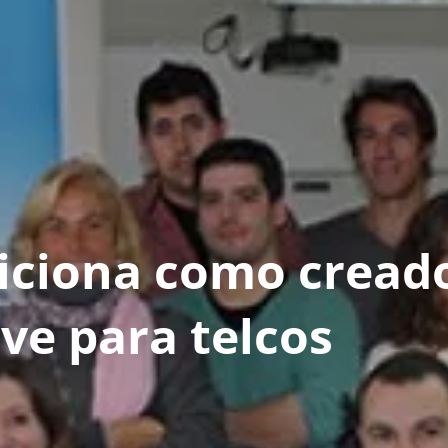
iciona como cread
ve para telcos