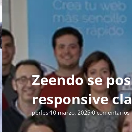
Zeendo se pos
responsive cla
perles
·
10 marzo, 2025
·
0 comentarios