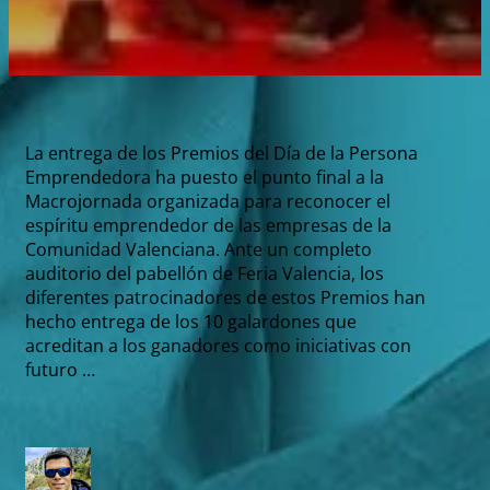
La entrega de los Premios del Día de la Persona
Emprendedora ha puesto el punto final a la
Macrojornada organizada para reconocer el
espíritu emprendedor de las empresas de la
Comunidad Valenciana. Ante un completo
auditorio del pabellón de Feria Valencia, los
diferentes patrocinadores de estos Premios han
hecho entrega de los 10 galardones que
acreditan a los ganadores como iniciativas con
futuro …