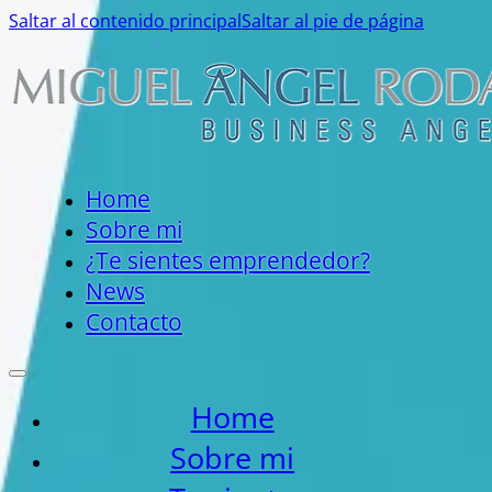
Saltar al contenido principal
Saltar al pie de página
Home
Sobre mi
¿Te sientes emprendedor?
News
Contacto
Home
Sobre mi