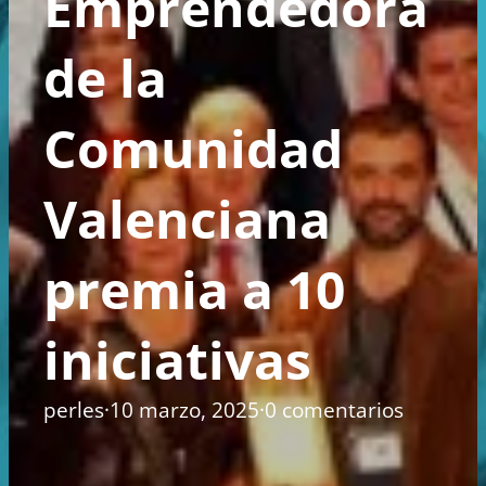
Emprendedora
de la
Comunidad
Valenciana
premia a 10
iniciativas
perles
·
10 marzo, 2025
·
0 comentarios