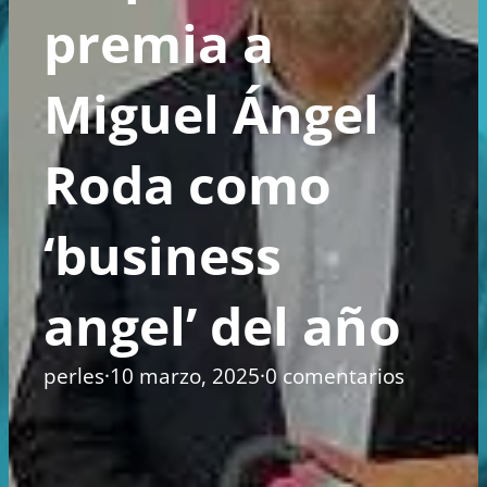
premia a
Miguel Ángel
Roda como
‘business
angel’ del año
perles
·
10 marzo, 2025
·
0 comentarios