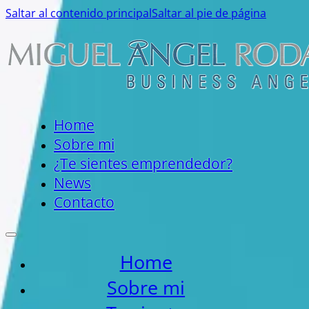
Saltar al contenido principal
Saltar al pie de página
Home
Sobre mi
¿Te sientes emprendedor?
News
Contacto
Home
Sobre mi