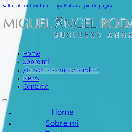
Saltar al contenido principal
Saltar al pie de página
Home
Sobre mi
¿Te sientes emprendedor?
News
Contacto
Home
Sobre mi