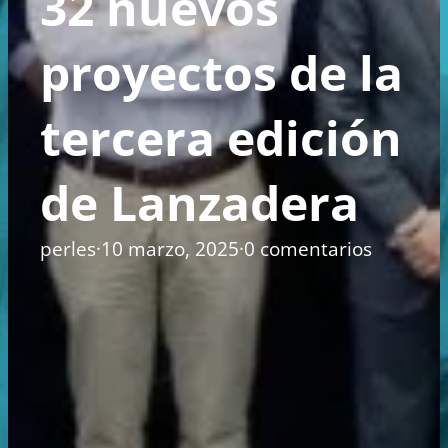
32 nuevos
proyectos de la
tercera edición
de Lanzadera
perles
·
10 marzo, 2025
·
0 comentarios