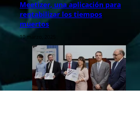
Meetizer, una aplicación para
rentabilizar los tiempos
muertos
10 marzo, 2025
Onbile: una ‘startup’
valenciana que rompe
moldes y formatos