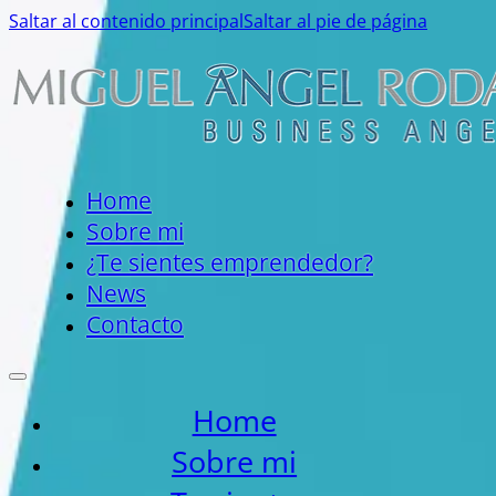
Saltar al contenido principal
Saltar al pie de página
Home
Sobre mi
¿Te sientes emprendedor?
News
Contacto
Home
Sobre mi