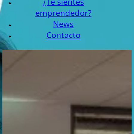
¿Te sientes
emprendedor?
News
Contacto