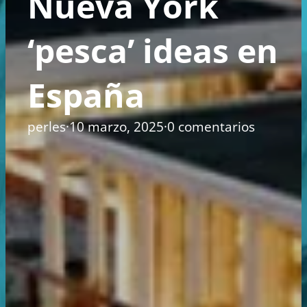
Nueva York
‘pesca’ ideas en
España
perles
·
10 marzo, 2025
·
0 comentarios