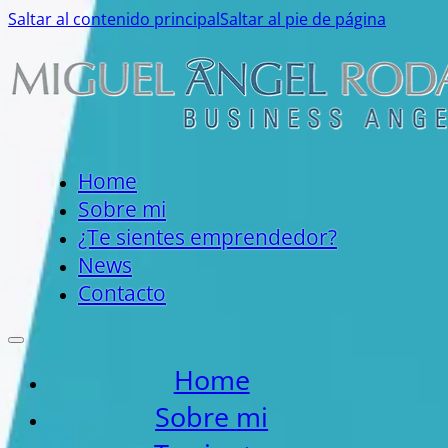
Saltar al contenido principal
Saltar al pie de página
Home
Sobre mi
¿Te sientes emprendedor?
News
Contacto
Home
Sobre mi