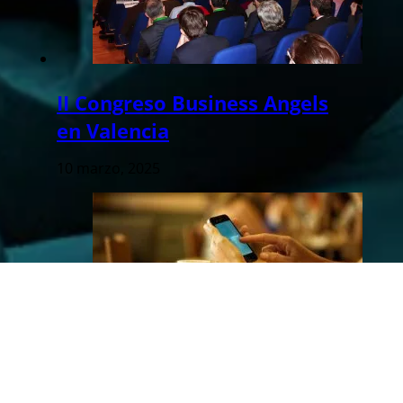
II Congreso Business Angels
en Valencia
10 marzo, 2025
La ‘startup’ valenciana
Meetizer aterrizará en Silicon
Valley seleccionada por el