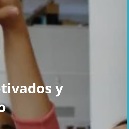
tivados y
o