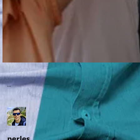
…
perles