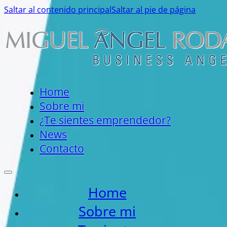
Saltar al contenido principal
Saltar al pie de página
Home
Sobre mi
¿Te sientes emprendedor?
News
Contacto
Home
Sobre mi