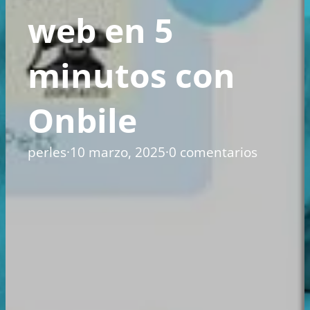
web en 5
minutos con
Onbile
perles
·
10 marzo, 2025
·
0 comentarios