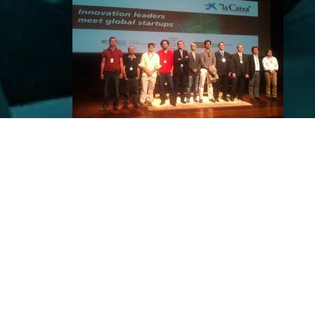
La empresa Onbile gana la
edición 2013 de los Premios
EmprendedorXXI en la
Comunidad Valenciana
10 marzo, 2025