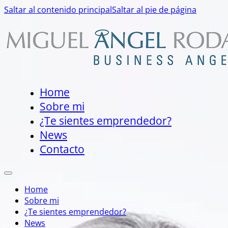
Saltar al contenido principal
Saltar al pie de página
Home
Sobre mi
¿Te sientes emprendedor?
News
Contacto
Home
Sobre mi
¿Te sientes emprendedor?
News